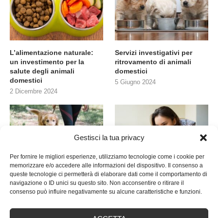
L’alimentazione naturale:
Servizi investigativi per
un investimento per la
ritrovamento di animali
salute degli animali
domestici
domestici
5 Giugno 2024
2 Dicembre 2024
Gestisci la tua privacy
Per fornire le migliori esperienze, utilizziamo tecnologie come i cookie per
memorizzare e/o accedere alle informazioni del dispositivo. Il consenso a
queste tecnologie ci permetterà di elaborare dati come il comportamento di
Cani con insufficienza
animalsland.it, curiosità
navigazione o ID unici su questo sito. Non acconsentire o ritirare il
renale: quanto è importante
sul mondo animale
consenso può influire negativamente su alcune caratteristiche e funzioni.
l’alimentazione
24 Ottobre 2022
19 Giugno 2023